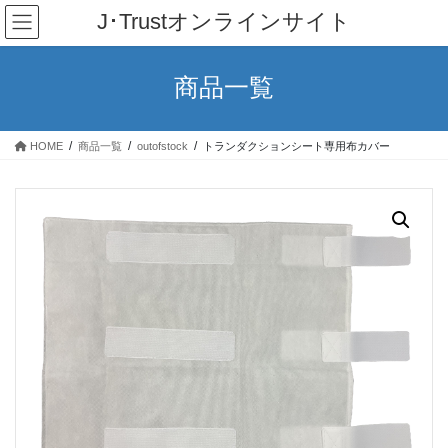
コ
ナ
J･Trustオンラインサイト
ン
ビ
テ
ゲ
ン
ー
商品一覧
ツ
シ
へ
ョ
ス
ン
HOME
商品一覧
outofstock
トランダクションシート専用布カバー
キ
に
ッ
移
プ
動