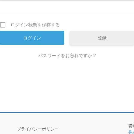
ログイン状態を保存する
登録
パスワードをお忘れですか ?
プライバシーポリシー
株